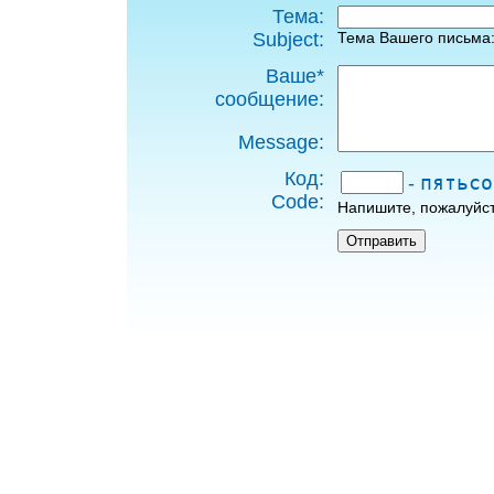
Тема:
Subject:
Тема Вашего письма
Ваше*
сообщение:
Message:
Код:
пятьсо
-
Code:
Напишите, пожалуйст